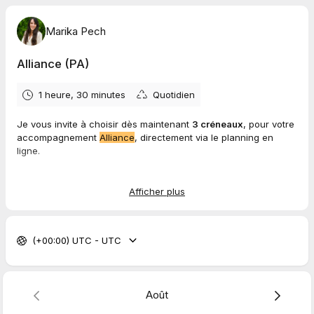
Marika Pech
Alliance (PA)
1 heure, 30 minutes
Quotidien
Je vous invite à choisir dès maintenant
3 créneaux
, pour votre
accompagnement
Alliance
, directement via le planning en
ligne.
ℹ️ Pour favoriser les prises de conscience, la mise en action et
la maturation intérieure entre chaque rencontre, je
Afficher plus
recommande un espacement :
de
2 semaines
entre la première et la deuxième séance,
entre
2 à 4 semaines
entre la deuxième et la troisième
(+00:00) UTC - UTC
séance.
🖥️ Les séances se déroulent à distance, en visioconférence
Août
via
Teams.
Le lien vous sera envoyé une fois votre réservation
confirmée.