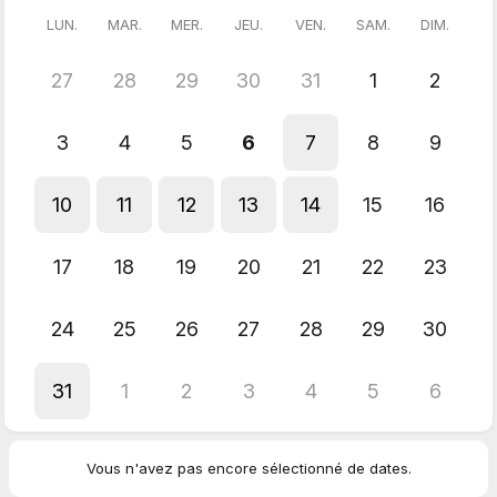
LUN.
MAR.
MER.
JEU.
VEN.
SAM.
DIM.
💳 Les paiements échelonnés sont possibles. Le règlement
s’effectue par
Stripe
directement, avec l'option
Klarna
. Un
email vous sera envoyé à ce sujet.
27
28
29
30
31
1
2
3
4
5
6
7
8
9
10
11
12
13
14
15
16
17
18
19
20
21
22
23
24
25
26
27
28
29
30
31
1
2
3
4
5
6
Vous n'avez pas encore sélectionné de dates.